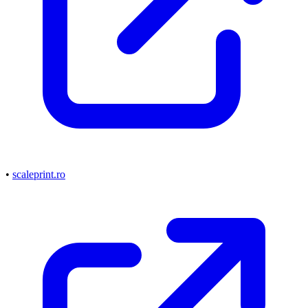
•
scaleprint.ro