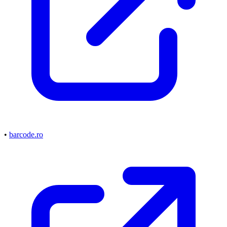
•
barcode.ro