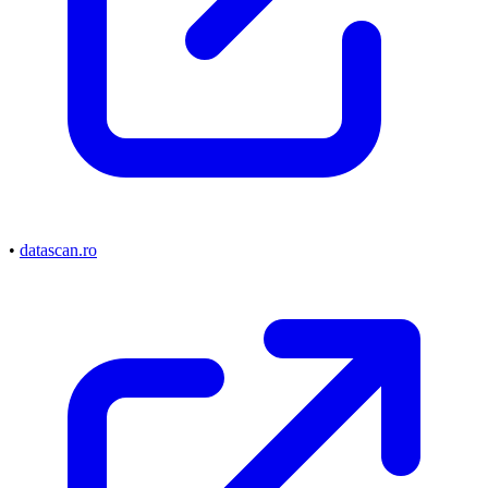
•
datascan.ro