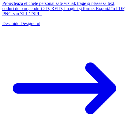
Proiectează etichete personalizate vizual: trage și plasează text,
coduri de bare, coduri 2D, RFID, imagini și forme. Exportă în PDF,
PNG sau ZPL/TSPL.
Deschide Designerul