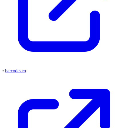
•
barcodes.ro