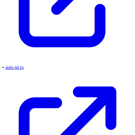
•
auto-id.ro