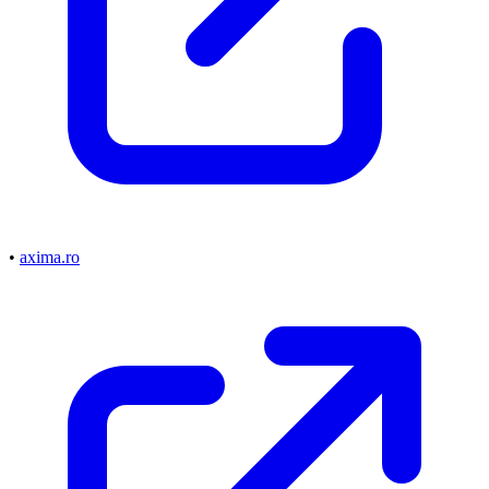
•
axima.ro