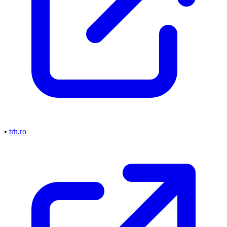
•
trh.ro